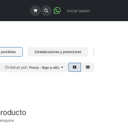
!
Iniciar sesión
portátiles
Estabilizadores y protectores
Fuentes de alim
Ordenar por:
Precio - Bajo a alto
producto
ategoría.