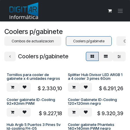
Ir al contenido
Coolers p/gabinete
Combos de actualizacion
Coolers p/gabinete
Coo
Coolers p/gabinete
Tornillos para cooler de
Splitter Hub Divisor LED ARGB 1
gabinete x 4 unidades negros
a 4 cooler 3 pines 60cm
$
2.330,10
$
6.291,26
Cooler gabinete ID-Cooling
Cooler Gabinete ID-Cooling
92x92mm PWM
120x120mm negro
$
9.227,18
$
9.320,39
Hub Argb 5 Puertos 3 Pines 5v
Cooler gabinete Phanteks
Id-cooling FH-05
140x140mm PWM negro