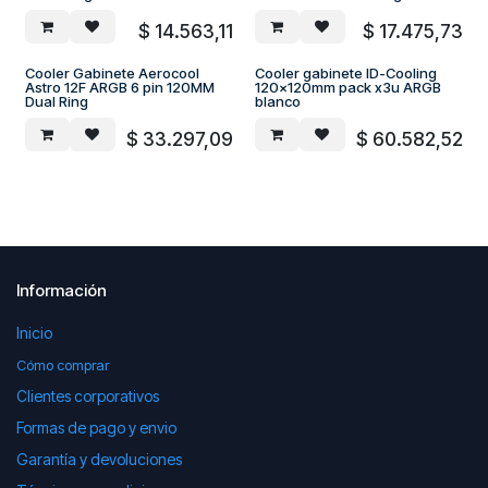
$
14.563,11
$
17.475,73
Cooler Gabinete Aerocool
Cooler gabinete ID-Cooling
Astro 12F ARGB 6 pin 120MM
120x120mm pack x3u ARGB
Dual Ring
blanco
$
33.297,09
$
60.582,52
Información
Inicio
Cómo comprar
Clientes corporativos
Formas de pago y envio
Garantía y devoluciones