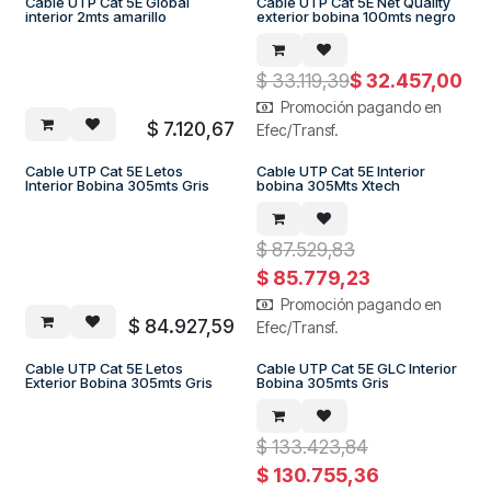
Cable UTP Cat 5E Global
Cable UTP Cat 5E Net Quality
interior 2mts amarillo
exterior bobina 100mts negro
$
33.119,39
$
32.457,00
Promoción pagando en
$
7.120,67
Efec/Transf.
Promo Julio 2% Descuento
Cable UTP Cat 5E Letos
Cable UTP Cat 5E Interior
Interior Bobina 305mts Gris
bobina 305Mts Xtech
$
87.529,83
$
85.779,23
Promoción pagando en
$
84.927,59
Efec/Transf.
Promo Julio 2% Descuento
Cable UTP Cat 5E Letos
Cable UTP Cat 5E GLC Interior
Exterior Bobina 305mts Gris
Bobina 305mts Gris
$
133.423,84
$
130.755,36