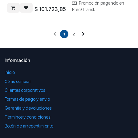
Promoción pagando en
$
101.723,85
Efec/Transf.
1
2
Información
Inicio
Cómo comprar
Clientes corporativos
Formas de pago y envio
Garantía y devoluciones
Términos y condiciones
Botón de arrepentimiento