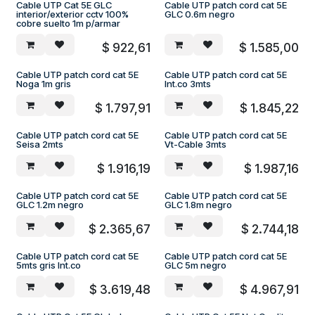
Cable UTP Cat 5E GLC
Cable UTP patch cord cat 5E
interior/exterior cctv 100%
GLC 0.6m negro
cobre suelto 1m p/armar
$
922,61
$
1.585,00
Cable UTP patch cord cat 5E
Cable UTP patch cord cat 5E
Noga 1m gris
Int.co 3mts
$
1.797,91
$
1.845,22
Cable UTP patch cord cat 5E
Cable UTP patch cord cat 5E
Seisa 2mts
Vt-Cable 3mts
$
1.916,19
$
1.987,16
Cable UTP patch cord cat 5E
Cable UTP patch cord cat 5E
GLC 1.2m negro
GLC 1.8m negro
$
2.365,67
$
2.744,18
Cable UTP patch cord cat 5E
Cable UTP patch cord cat 5E
5mts gris Int.co
GLC 5m negro
$
3.619,48
$
4.967,91
Promo Julio 2% Descuento