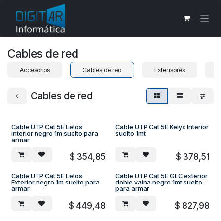
Ir al contenido
Cables de red
Accesorios
Cables de red
Extensores
F
Cables de red
Cable UTP Cat 5E Letos
Cable UTP Cat 5E Kelyx Interior
interior negro 1m suelto para
suelto 1mt
armar
$
354,85
$
378,51
Cable UTP Cat 5E Letos
Cable UTP Cat 5E GLC exterior
Exterior negro 1m suelto para
doble vaina negro 1mt suelto
armar
para armar
$
449,48
$
827,98